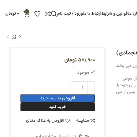
0
ره ما
قوانین و شرایط
ارتباط با ما
ورود / ثبت نام
0
تومان
انجمادی)
581,900
تومان
موجود
ل موثری
رون خود را
ا بیش از سی
افزودن به سبد خرید
خرید کنید
مقایسه
افزودن به علاقه مندی
12
نفر در حال مشاهده این