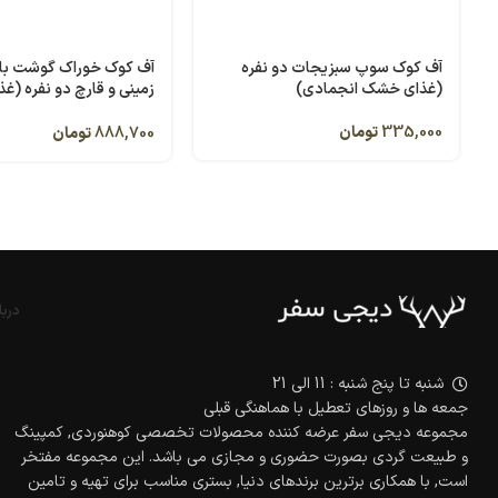
آف کوک سوپ سبزیجات دو نفره
آف کوک خوراک گوشت با
(غذای خشک انجمادی)
زمینی و قارچ دو نفره (
انجمادی)
335,000
تومان
888,700
تومان
دربا
شنبه تا پنج شنبه : 11 الی 21
جمعه ها و روزهای تعطیل با هماهنگی قبلی
مجموعه دیجی سفر عرضه کننده محصولات تخصصی کوهنوردی, کمپینگ
و طبیعت گردی بصورت حضوری و مجازی می باشد. این مجموعه مفتخر
است, با همکاری برترین برندهای دنیا, بستری مناسب برای تهیه و تامین