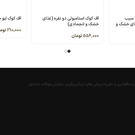
 سیب
آف کوک استامبولی دو نفره (غذای
آف کوک لبو 
غذای خشک و
خشک و انجمادی)
310,000
توم
556,000
تومان
ره ما
قوانین و مقررات
روش های ارسال
پیگیری سفارش
سوالات متداول