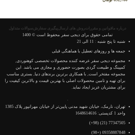
درباره ما
قوانین و مقررات
روش های ارسال
پیگیری سفارش
سوالات متداول
تمامی حقوق برای دیجی سفر محفوظ است © 1400
شنبه تا پنج شنبه : 11 الی 21
جمعه ها و روزهای تعطیل با هماهنگی قبلی
مجموعه دیجی سفر عرضه کننده محصولات تخصصی کوهنوردی,
کمپینگ و طبیعت گردی بصورت حضوری و مجازی می باشد. این
مجموعه مفتخر است, با همکاری برترین برندهای دنیا, بستری مناسب
برای تهیه و تامین محصولات اصلی با بهترین قیمت و بالاترین کیفیت را
برای مشتریان عزیز ایجاد نماید.
تهران، نارمک، خیابان شهید مدنی پایین‌تر از خیابان مهرانپور پلاک 1385
واحد 1 کدپستی: 1648614616
77347505 (21) (98+)
09358887848 (+98)