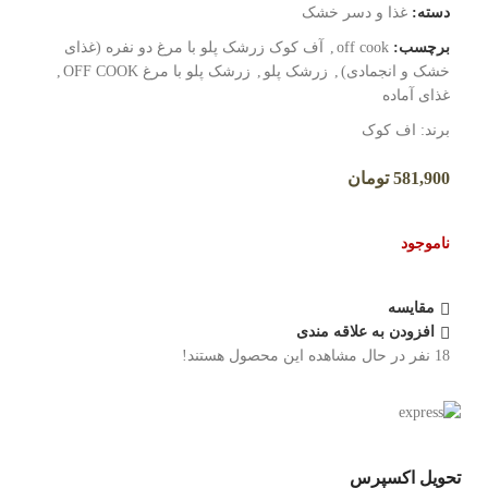
دسته:
غذا و دسر خشک
برچسب:
off cook
,
آف کوک زرشک پلو با مرغ دو نفره (غذای
خشک و انجمادی)
,
زرشک پلو
,
زرشک پلو با مرغ OFF COOK
,
غذای آماده
برند:
اف کوک
581,900
تومان
ناموجود
مقایسه
افزودن به علاقه مندی
18
نفر در حال مشاهده این محصول هستند!
تحویل اکسپرس