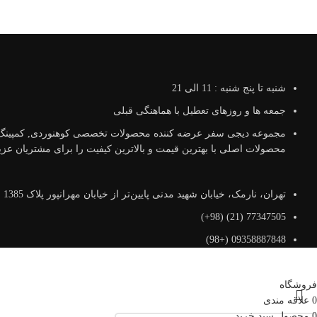
شنبه تا پنج شنبه : 11 الی 21
جمعه ها و روزهای تعطیل با هماهنگی قبلی
مجموعه دیجی سفر عرضه کننده محصولات تخصصی کوهنوردی, کمپینگ و 
محصولات اصلی با بهترین قیمت و بالاترین کیفیت را برای مشتریان عزیز 
تهران، نارمک، خیابان شهید مدنی پایین‌تر از خیابان مهرانپور پلاک 1385 واحد 1 کدپستی: 1648614616
77347505 (21) (98+)
09358887848 (+98)
فروشگاه
0
علاقه مندی
0
محصول
سبد خرید