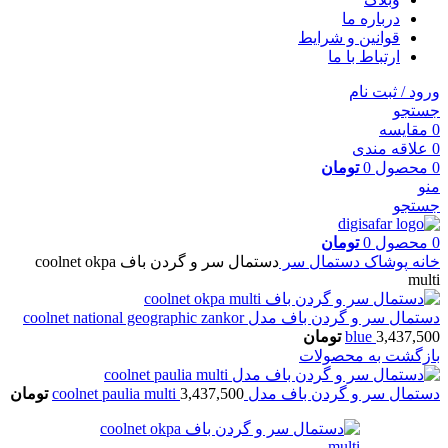
درباره ما
قوانین و شرایط
ارتباط با ما
ورود / ثبت نام
جستجو
0
مقایسه
0
علاقه مندی
0
محصول
0
تومان
منو
جستجو
0
محصول
0
تومان
خانه
پوشاک
دستمال سر
دستمال سر و گردن باف coolnet okpa
multi
دستمال سر و گردن باف مدل coolnet national geographic zankor
3,437,500
blue
تومان
بازگشت به محصولات
دستمال سر و گردن باف مدل coolnet paulia multi
3,437,500
تومان