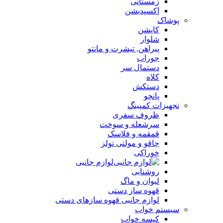
زمستانی
اکسپدیشن
پوشاک
کاپشن
شلوار
پیراهن, تیشرت و مانتو
جوراب
دستمال سر
کلاه
دستکش
پانچو
تجهیزات کمپینگ
ظروف سفری
سرشعله و سوخت
قمقمه و فلاسک
چاقو و مولتی تولز
خوراکی
لوازم جانبی
روشنایی
لیوان و ماگ
قهوه ساز دستی
لوازم جانبی قهوه سازهای دستی
سیستم خواب
کیسه خواب