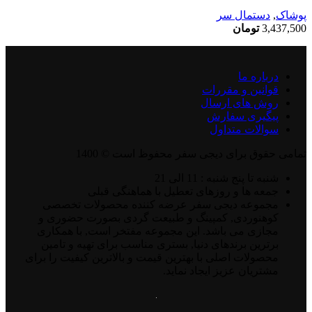
پوشاک
,
دستمال سر
3,437,500
تومان
درباره ما
قوانین و مقررات
روش های ارسال
پیگیری سفارش
سوالات متداول
تمامی حقوق برای دیجی سفر محفوظ است © 1400
شنبه تا پنج شنبه : 11 الی 21
جمعه ها و روزهای تعطیل با هماهنگی قبلی
مجموعه دیجی سفر عرضه کننده محصولات تخصصی
کوهنوردی, کمپینگ و طبیعت گردی بصورت حضوری و
مجازی می باشد. این مجموعه مفتخر است, با همکاری
برترین برندهای دنیا, بستری مناسب برای تهیه و تامین
محصولات اصلی با بهترین قیمت و بالاترین کیفیت را برای
مشتریان عزیز ایجاد نماید.