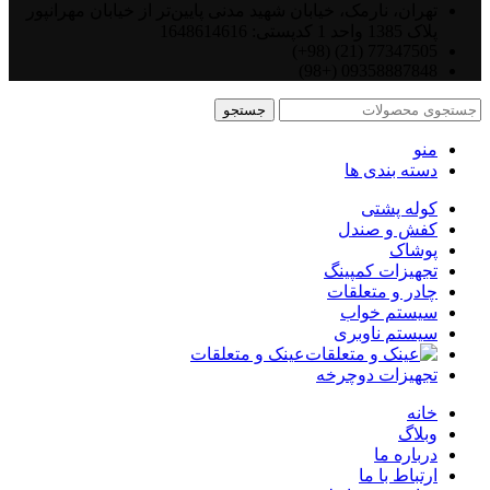
تهران، نارمک، خیابان شهید مدنی پایین‌تر از خیابان مهرانپور
پلاک 1385 واحد 1 کدپستی: 1648614616
77347505 (21) (98+)
09358887848 (+98)
جستجو
منو
دسته بندی ها
کوله پشتی
کفش و صندل
پوشاک
تجهیزات کمپینگ
چادر و متعلقات
سیستم خواب
سیستم ناوبری
عینک و متعلقات
تجهیزات دوچرخه
خانه
وبلاگ
درباره ما
ارتباط با ما