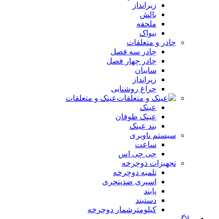
زیرانداز
بالش
ملحفه
بیواک
چادر و متعلقات
چادر سه فصل
چادر چهار فصل
سایبان
زیرانداز
چراغ روشنایی
عینک و متعلقات
عینک
عینک طوفان
بند عینک
سیستم ناوبری
ساعت
جی چی اس
تجهیزات دوچرخه
تلمبه دوچرخه
اسپری ضدپنچری
پابند
دستبند
کیلومترشمار دوچرخه
وبلاگ