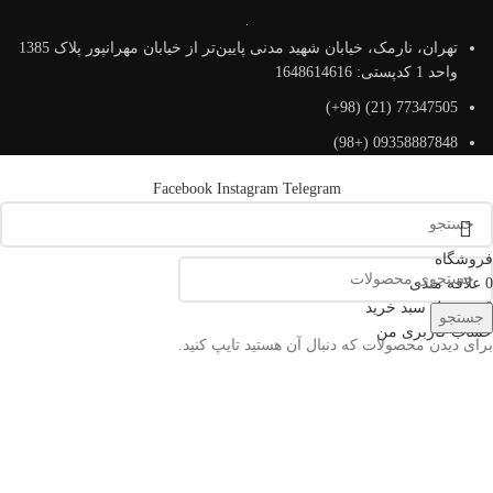
تهران، نارمک، خیابان شهید مدنی پایین‌تر از خیابان مهرانپور پلاک 1385
واحد 1 کدپستی: 1648614616
77347505 (21) (98+)
09358887848 (+98)
Facebook
Instagram
Telegram
فروشگاه
0
علاقه مندی
0
محصول
سبد خرید
جستجو
حساب کاربری من
برای دیدن محصولات که دنبال آن هستید تایپ کنید.