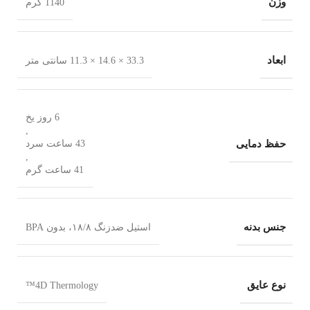
وزن
1140 گرم
ابعاد
33.3 × 14.6 × 11.3 سانتی متر
6 روز یخ
,
حفظ دمایی
43 ساعت سرد
,
41 ساعت گرم
جنس بدنه
استیل ضدزنگ ۱۸/۸، بدون BPA
نوع عایق
4D Thermology™