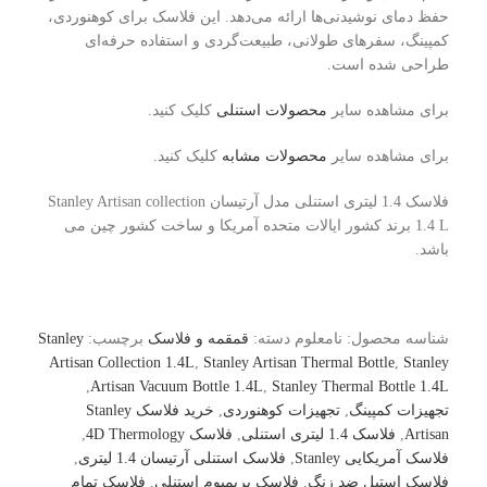
حفظ دمای نوشیدنی‌ها ارائه می‌دهد. این فلاسک برای کوهنوردی،
کمپینگ، سفرهای طولانی، طبیعت‌گردی و استفاده حرفه‌ای
طراحی شده است.
برای مشاهده سایر
محصولات استنلی
کلیک کنید.
برای مشاهده سایر
محصولات مشابه
کلیک کنید.
فلاسک 1.4 لیتری استنلی مدل آرتیسان Stanley Artisan collection
1.4 L برند کشور ایالات متحده آمریکا و ساخت کشور چین می
باشد.
شناسه محصول:
نامعلوم
دسته:
قمقمه و فلاسک
برچسب:
Stanley
Artisan Collection 1.4L
,
Stanley Artisan Thermal Bottle
,
Stanley
,
Artisan Vacuum Bottle 1.4L
,
Stanley Thermal Bottle 1.4L
تجهیزات کمپینگ
,
تجهیزات کوهنوردی
,
خرید فلاسک Stanley
Artisan
,
فلاسک 1.4 لیتری استنلی
,
فلاسک 4D Thermology
,
فلاسک آمریکایی Stanley
,
فلاسک استنلی آرتیسان 1.4 لیتری
,
فلاسک استیل ضد زنگ
,
فلاسک پریمیوم استنلی
,
فلاسک تمام