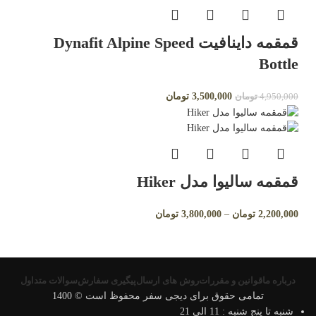
قمقمه داینافیت Dynafit Alpine Speed
Bottle
3,500,000
تومان
4,950,000
تومان
قمقمه سالیوا مدل Hiker
2,200,000
تومان
–
3,800,000
تومان
درباره ما
قوانین و مقررات
روش های ارسال
پیگیری سفارش
سوالات متداول
تمامی حقوق برای دیجی سفر محفوظ است © 1400
شنبه تا پنج شنبه : 11 الی 21