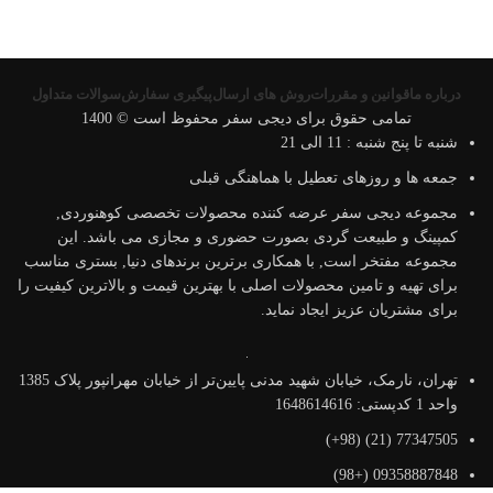
درباره ما
قوانین و مقررات
روش های ارسال
پیگیری سفارش
سوالات متداول
تمامی حقوق برای دیجی سفر محفوظ است © 1400
شنبه تا پنج شنبه : 11 الی 21
جمعه ها و روزهای تعطیل با هماهنگی قبلی
مجموعه دیجی سفر عرضه کننده محصولات تخصصی کوهنوردی,
کمپینگ و طبیعت گردی بصورت حضوری و مجازی می باشد. این
مجموعه مفتخر است, با همکاری برترین برندهای دنیا, بستری مناسب
برای تهیه و تامین محصولات اصلی با بهترین قیمت و بالاترین کیفیت را
برای مشتریان عزیز ایجاد نماید.
تهران، نارمک، خیابان شهید مدنی پایین‌تر از خیابان مهرانپور پلاک 1385
واحد 1 کدپستی: 1648614616
77347505 (21) (98+)
09358887848 (+98)