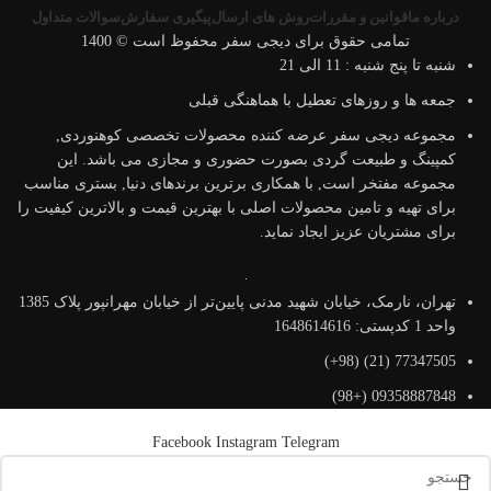
درباره ما
قوانین و مقررات
روش های ارسال
پیگیری سفارش
سوالات متداول
تمامی حقوق برای دیجی سفر محفوظ است © 1400
شنبه تا پنج شنبه : 11 الی 21
جمعه ها و روزهای تعطیل با هماهنگی قبلی
مجموعه دیجی سفر عرضه کننده محصولات تخصصی کوهنوردی,
کمپینگ و طبیعت گردی بصورت حضوری و مجازی می باشد. این
مجموعه مفتخر است, با همکاری برترین برندهای دنیا, بستری مناسب
برای تهیه و تامین محصولات اصلی با بهترین قیمت و بالاترین کیفیت را
برای مشتریان عزیز ایجاد نماید.
تهران، نارمک، خیابان شهید مدنی پایین‌تر از خیابان مهرانپور پلاک 1385
واحد 1 کدپستی: 1648614616
77347505 (21) (98+)
09358887848 (+98)
Facebook
Instagram
Telegram