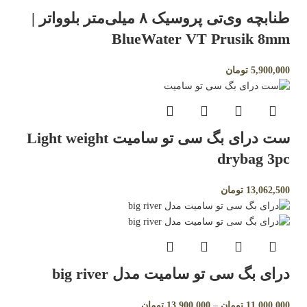
طنابچه وی‌تی پروسیک ۸ میلی‌متر بلوواتر |
BlueWater VT Prusik 8mm
5,900,000
تومان
ست درای بگ سی تو سامیت Light weight
drybag 3pc
13,062,500
تومان
درای بگ سی تو سامیت مدل big river
11,000,000
تومان
–
13,900,000
تومان