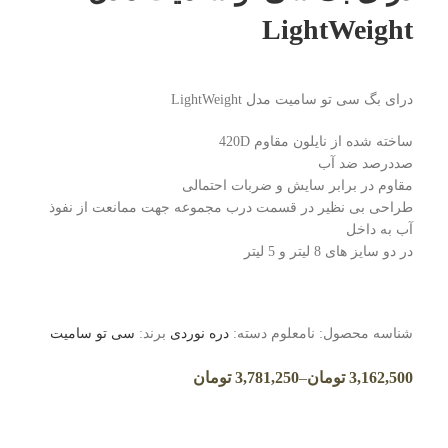
LightWeight
درای بگ سی تو سامیت مدل LightWeight
ساخته شده از نایلون مقاوم 420D
صددرصد ضد آب
مقاوم در برابر سایش و ضربات احتمالی
طراحی بی نظیر در قسمت درب مجموعه جهت ممانعت از نفوذ
آب به داخل
در دو سایز های 8 لیتر و 5 لیتر
شناسه محصول:
نامعلوم
دسته:
دره نوردی
برند:
سی تو سامیت
3,162,500
تومان
–
3,781,250
تومان