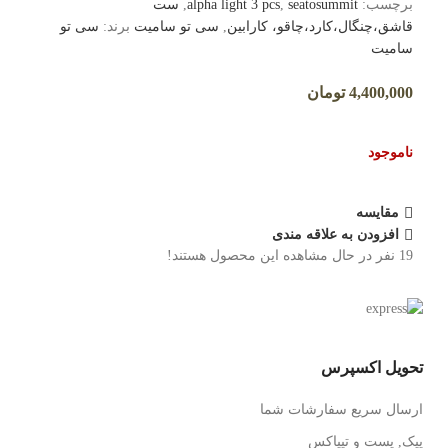
برچسب:
seatosummit
,
alpha light 3 pcs
,
ست
قاشق،چنگال،کارد،چاقو، کارابین
,
سی تو سامیت
برند:
سی تو
سامیت
4,400,000
تومان
ناموجود
مقایسه
افزودن به علاقه مندی
19
نفر در حال مشاهده این محصول هستند!
تحویل اکسپرس
ارسال سریع سفارشات شما
پیک, پست و تیپاکس