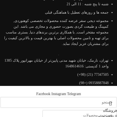
شنبه تا پنج شنبه : 11 الی 21
جمعه ها و روزهای تعطیل با هماهنگی قبلی
مجموعه دیجی سفر عرضه کننده محصولات تخصصی کوهنوردی,
کمپینگ و طبیعت گردی بصورت حضوری و مجازی می باشد. این
مجموعه مفتخر است, با همکاری برترین برندهای دنیا, بستری مناسب
برای تهیه و تامین محصولات اصلی با بهترین قیمت و بالاترین کیفیت را
برای مشتریان عزیز ایجاد نماید.
تهران، نارمک، خیابان شهید مدنی پایین‌تر از خیابان مهرانپور پلاک 1385
واحد 1 کدپستی: 1648614616
77347505 (21) (98+)
09358887848 (+98)
Facebook
Instagram
Telegram
فروشگاه
0
علاقه مندی