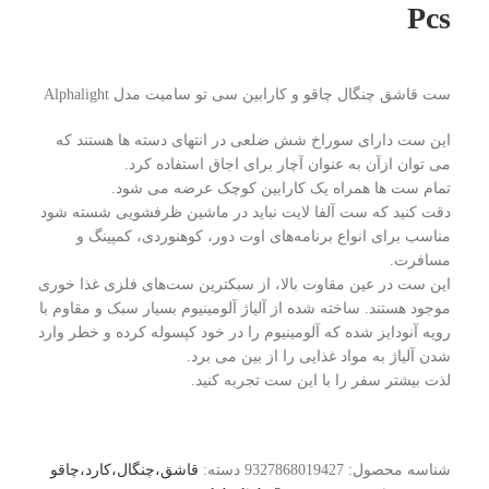
Pcs
ست قاشق چنگال چاقو و کارابین سی تو سامیت مدل Alphalight
این ست دارای سوراخ شش ضلعی در انتهای دسته ها هستند که
می توان ازآن به عنوان آچار برای اجاق استفاده کرد.
تمام ست ها همراه یک کارابین کوچک عرضه می شود.
دقت کنید که ست آلفا لایت نباید در ماشین ظرفشویی شسته شود
مناسب برای انواع برنامه‌های اوت دور، کوهنوردی، کمپینگ و
مسافرت.
این ست در عین مقاوت بالا، از سبکترین ست‌های فلزی غذا خوری
موجود هستند. ساخته شده از آلیاژ آلومینیوم بسیار سبک و مقاوم با
رویه آنودایز شده که آلومینیوم را در خود کپسوله کرده و خطر وارد
شدن آلیاژ به مواد غذایی را از بین می برد.
لذت بیشتر سفر را با این ست تجربه کنید.
شناسه محصول:
9327868019427
دسته:
قاشق،چنگال،کارد،چاقو