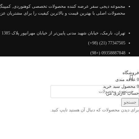
مجموعه دیجی سفر عرضه کننده محصولات تخصصی کوهنوردی, کمپینگ و 
محصولات اصلی با بهترین قیمت و بالاترین کیفیت را برای مشتریان عزیز 
تهران، نارمک، خیابان شهید مدنی پایین‌تر از خیابان مهرانپور پلاک 1385 واحد 1 کدپستی: 1648614616
77347505 (21) (98+)
09358887848 (+98)
فروشگاه
0
علاقه مندی
0
محصول
سبد خرید
حساب کاربری من
جستجو
برای دیدن محصولات که دنبال آن هستید تایپ کنید.