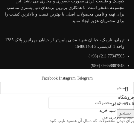
کمپینگ و طبیعت گردی بصورت حضوری و مجازی می باشد. این
مجموعه مفتخر است, با همکاری برترین برندهای دنیا, بستری مناسب
برای تهیه و تامین محصولات اصلی با بهترین قیمت و بالاترین کیفیت را
برای مشتریان عزیز ایجاد نماید.
تهران، نارمک، خیابان شهید مدنی پایین‌تر از خیابان مهرانپور پلاک 1385
واحد 1 کدپستی: 1648614616
77347505 (21) (98+)
09358887848 (+98)
Facebook
Instagram
Telegram
فروشگاه
0
علاقه مندی
0
محصول
سبد خرید
جستجو
حساب کاربری من
برای دیدن محصولات که دنبال آن هستید تایپ کنید.