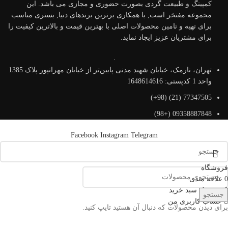
کمپینگ و طبیعت گردی بصورت حضوری و مجازی می باشد. این
مجموعه مفتخر است, با همکاری برترین برندهای دنیا, بستری مناسب
برای تهیه و تامین محصولات اصلی با بهترین قیمت و بالاترین کیفیت را
برای مشتریان عزیز ایجاد نماید.
تهران، نارمک، خیابان شهید مدنی پایین‌تر از خیابان مهرانپور پلاک 1385
واحد 1 کدپستی: 1648614616
77347505 (21) (98+)
09358887848 (+98)
Facebook
Instagram
Telegram
فروشگاه
0
علاقه مندی
0
محصول
سبد خرید
جستجو
حساب کاربری من
برای دیدن محصولات که دنبال آن هستید تایپ کنید.