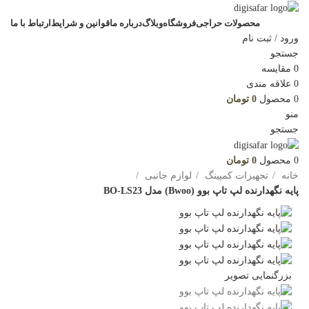
محصولات حراجی
فروشگاه
وبلاگ
درباره ما
قوانین و شرایط
ارتباط با ما
ورود / ثبت نام
جستجو
0
مقایسه
0
علاقه مندی
0
محصول
0
تومان
منو
جستجو
0
محصول
0
تومان
خانه
تجهیزات کمپینگ
لوازم جانبی
پایه نگهدارنده لپ تاپ بوو (Bwoo) مدل BO-LS23
بزرگنمایی تصویر