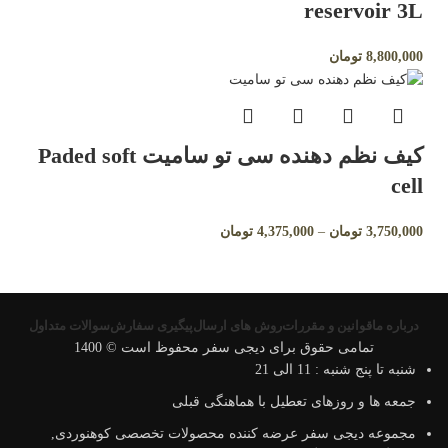
reservoir 3L
8,800,000
تومان
کیف نظم دهنده سی تو سامیت Paded soft
cell
3,750,000
تومان
–
4,375,000
تومان
درباره ما
قوانین و مقررات
روش های ارسال
پیگیری سفارش
سوالات متداول
تمامی حقوق برای دیجی سفر محفوظ است © 1400
شنبه تا پنج شنبه : 11 الی 21
جمعه ها و روزهای تعطیل با هماهنگی قبلی
مجموعه دیجی سفر عرضه کننده محصولات تخصصی کوهنوردی,