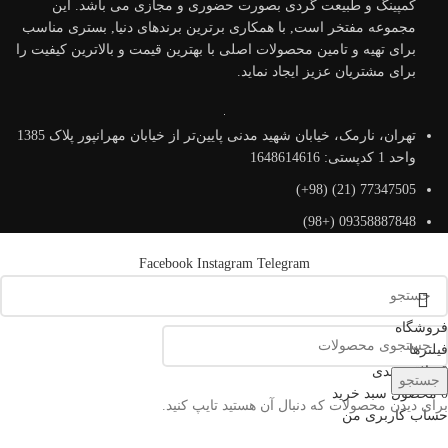
کمپینگ و طبیعت گردی بصورت حضوری و مجازی می باشد. این
مجموعه مفتخر است, با همکاری برترین برندهای دنیا, بستری مناسب
برای تهیه و تامین محصولات اصلی با بهترین قیمت و بالاترین کیفیت را
برای مشتریان عزیز ایجاد نماید.
تهران، نارمک، خیابان شهید مدنی پایین‌تر از خیابان مهرانپور پلاک 1385
واحد 1 کدپستی: 1648614616
77347505 (21) (98+)
09358887848 (+98)
Facebook
Instagram
Telegram
فروشگاه
فیلترها
0
علاقه مندی
جستجو
0
محصول
سبد خرید
برای دیدن محصولات که دنبال آن هستید تایپ کنید.
حساب کاربری من