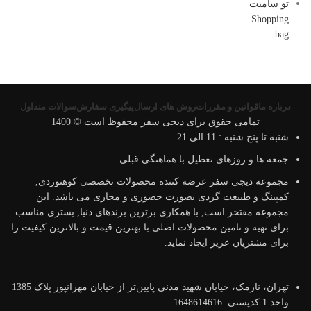
درباره ما
قوانین و مقررات
روش های ارسال
پیگیری سفارش
سوالات متداول
تمامی حقوق برای دیجی سفر محفوظ است © 1400
شنبه تا پنج شنبه : 11 الی 21
جمعه ها و روزهای تعطیل با هماهنگی قبلی
مجموعه دیجی سفر عرضه کننده محصولات تخصصی کوهنوردی,
کمپینگ و طبیعت گردی بصورت حضوری و مجازی می باشد. این
مجموعه مفتخر است, با همکاری برترین برندهای دنیا, بستری مناسب
برای تهیه و تامین محصولات اصلی با بهترین قیمت و بالاترین کیفیت را
برای مشتریان عزیز ایجاد نماید.
تهران، نارمک، خیابان شهید مدنی پایین‌تر از خیابان مهرانپور پلاک 1385
واحد 1 کدپستی: 1648614616